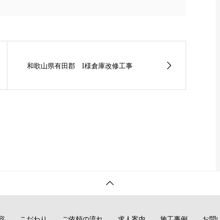
和歌山県有田郡 I様倉庫改修工事
容
こだわり
ご依頼の流れ
求人案内
施工事例
お問