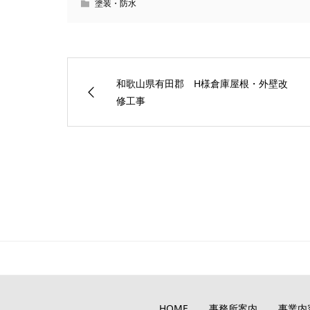
塗装・防水
和歌山県有田郡 H様倉庫屋根・外壁改
修工事
HOME
事務所案内
事業内